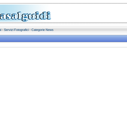
i
·
Servizi Fotografici
·
Categorie News