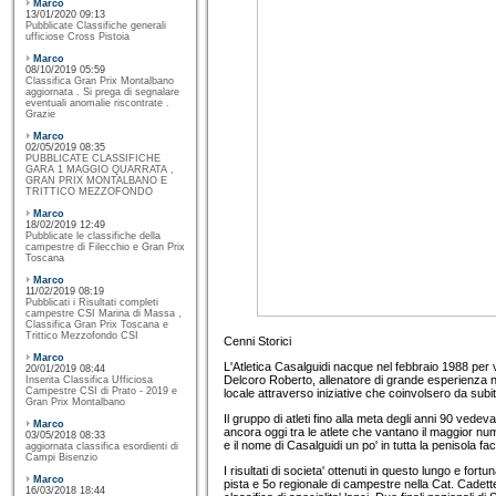
Marco
13/01/2020 09:13
Pubblicate Classifiche generali
ufficiose Cross Pistoia
Marco
08/10/2019 05:59
Classifica Gran Prix Montalbano
aggiornata . Si prega di segnalare
eventuali anomalie riscontrate .
Grazie
Marco
02/05/2019 08:35
PUBBLICATE CLASSIFICHE
GARA 1 MAGGIO QUARRATA ,
GRAN PRIX MONTALBANO E
TRITTICO MEZZOFONDO
Marco
18/02/2019 12:49
Pubblicate le classifiche della
campestre di Filecchio e Gran Prix
Toscana
Marco
11/02/2019 08:19
Pubblicati i Risultati completi
campestre CSI Marina di Massa ,
Classifica Gran Prix Toscana e
Trittico Mezzofondo CSI
Cenni Storici
Marco
L'Atletica Casalguidi nacque nel febbraio 1988 per v
20/01/2019 08:44
Delcoro Roberto, allenatore di grande esperienza nel 
Inserita Classifica Ufficiosa
Campestre CSI di Prato - 2019 e
locale attraverso iniziative che coinvolsero da sub
Gran Prix Montalbano
Il gruppo di atleti fino alla meta degli anni 90 ved
Marco
ancora oggi tra le atlete che vantano il maggior num
03/05/2018 08:33
e il nome di Casalguidi un po' in tutta la penisola f
aggiornata classifica esordienti di
Campi Bisenzio
I risultati di societa' ottenuti in questo lungo e for
Marco
pista e 5o regionale di campestre nella Cat. Cadette,
16/03/2018 18:44