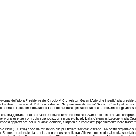
olonta' dell'allora Presidente del Circolo M.C.L. Ariston Gargini Aldo che insedio' alla preside
settore e pioniere dell'atletica pistoiese. Nei primi anni di attivita' l'Atletica Casalguidi si mi
ito anche le istituzioni scolastiche facendo nascere i presupposti che sfoceranno negli anni s
eva una maggioranza netta di rappresentanti femminili che ruotavano molto intorno alle onnipresen
ero di presenze con i colori biancoazzurri in gare ufficiali. Dalla Categoria Esordienti alla Cat
acendosi apprezzare per le qualita' tecniche, simpatia e rumorosita' (specialmente nelle trasferte 
tunato ciclo (1991\96) sono da far invidia alle piu' titolate societa' toscane : 6o posto regionale
 5o posto regionale sia su pista e campestre nella cat. Allieve, titolo regionale nella specialita