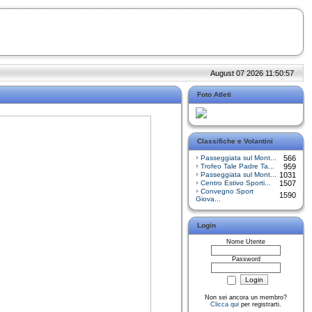
August 07 2026 11:50:57
Foto Atleti
Classifiche e Volantini
Passeggiata sul Mont...
566
Trofeo Tale Padre Ta...
959
Passeggiata sul Mont...
1031
Centro Estivo Sporti...
1507
Convegno Sport
1590
Giova...
Login
Nome Utente
Password
Non sei ancora un membro?
Clicca qui
per registrarti.