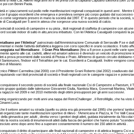
di Serie B nella Cat. Allieve negli anni 95 e 96 prima con la capitana Capuano Eleonora (ben 10 ti
) e poi con Benini Paola.
 società e i piazzamenti sul podio nelle manifestazioni regionali conquistati in questi anni . Mentr
con il gruppo esordienti che emergeva e prendeva sempre più corpo guidato dal successivo d
come segretario presero in mano la società dal 1997. E’ in questo periodo che la società, su 
 di Casalguidi per 5 anni in attesa che sorgesse una nuova società di calcio.
ovinciali di società di campestre e su pista , titoli regionali di staffetta di campestre con alcune 
cord sociale indoor di salto in alto,ancora imbattuto. Con lei l’Atletica Casalguidi conquistò la p
talbano per l’Atletica”
patrocinato dall’Amministrazione Comunale di Serravalle P.se e dall’
ari e medie l’attività dell’atletica leggera con corsi specifici in orario scolastico. Il tutto aff
sseggiata sul Montalbano
. Il
Gran Prix Montalbano
(fino a 8 prove a punti nelle varie spec
nizialmente aperto alle cat. cadetti, allievi ed amatori adesso è divenuto un veicolo di promozione 
leti a prova provenienti dalle società di Pistoia e Prato. All'interno di questo circuito dobbiam
 Santonuovo, l'indoor ed il Tetrathlon per le cat. Esordienti a Casalguidi. Inoltre vengono co
tivo di Masiano
.
tecnico Pillitteri Carmelina (dal 2000) con il Presidente Grani Roberto (dal 2002) coadiuvato da
istando vari titoli provinciali di società e finali regionali con le categorie ragazze e potenzia
he conquistano il secondo posto di società alla finale nazionale Csi di Campestre a Paestum, il
Questo gruppo guidato dalle talentuose Giovannini Giulia, Nantista Mara, Governali Martina, Vitale
a ragazze nel 2009 e nel 2010 mettendo degli ottimi presupposti per gli anni successivi.
ing organizzando per molti anni una tappa del RetroChallenger , il RetroMiglio, che ha visto la p
 Ginanni Luca.
nche il settore amatori su strada (quello su pista era già presente dal 1995) che portera' tantissi
rganizzate tante manifestazioni sportive di rilievo : l'Americana in Piazza, le Tre Valli Casali
della ginnastica per adulti , diretta verso i genitori degli atleti, guidata inizialmente da Niccolai 
to la nostra società di innumerevoli atleti dalla fascia dei genitori che hanno potuto "scendere
resciuto anno dopo anno fino a superare costantemente il numero dei 150 atleti in attività .
conquistato il diritto di partecipare alle finali nazionali di campestre e di atletica leggera C