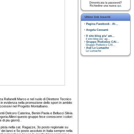
Dimenticata la password?
Richiedine una nuova
qui
.
Ultimi link Inseriti
Pagina Facebook - At...
Angela Ceccanti
Il sito-blog piu' am...
il sito-blog piu' ag...
Gruppo Podistico CAI...
Gruppo Podistico CAI...
Asd Le Lumache
Le Lumache
nza Rafanelli Marco e nel ruolo di Direttore Tecnico
se in evidenza nella promozione dello sport in ambito
uccessivi nel Progetto Montalbano.
tii Delcoro Caterina, Benini Paola e Bellucci Silvia
egoria Allievi questo gruppo fece conoscere i colori
di piu giorni) .
 su pista nella cat. Ragazze, 3o posto regionale su
' dei lanci e 5o posto assoluto in Italia sempre nella