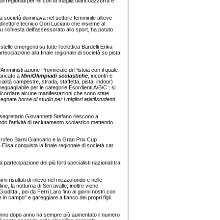
toli regionali per lei con la maglia biancoazzurra e
e la società dominava nel settore femminile allieve
irettore tecnico Gori Luciano che insieme al
richiesta dell’assessorato allo sport, ha potuto
stelle emergenti su tutte l’eclettica Bardelli Erika
artecipazione alla finale regionale di società su pista
Amministrazione Provinciale di Pistoia con il quale
iancato a
MiniOlimpiadi scolastiche
, incontri e
ialità campestre, strada, staffetta, pista, indoor)
ineguagliabile per le categorie Esordienti A\B\C ; si
o ricordare alcune manifestazioni che sono state
nsegnate
borse di studio per i migliori atleti\studenti
l segretario Giovannetti Stefano riescono a
ndo l’attività di reclutamento scolastico mettendo
 Trofeo Barni Giancarlo e la Gran Prix Cup
 Elisa conquista la finale regionale di società cat.
artecipazione dei più forti specialisti nazionali tra
mi risultati di rilievo nel mezzofondo e nelle
ne, la notturna di Serravalle; inoltre viene
Giuditta , poi da Ferri Lara fino ai giorni nostri con
 in campo" e gareggiare a fianco dei propri figli.
si e anno dopo anno ha sempre più aumentato il numero