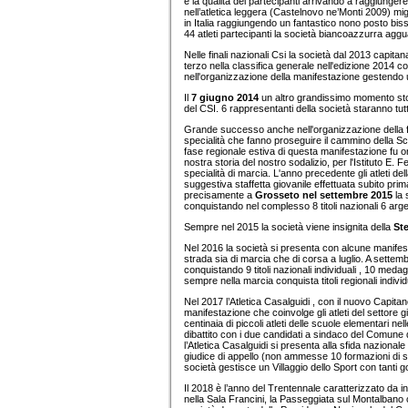
e la qualità dei partecipanti arrivando a raggiungere 
nell’atletica leggera (Castelnovo ne’Monti 2009) mig
in Italia raggiungendo un fantastico nono posto b
44 atleti partecipanti la società biancoazzurra agguan
Nelle finali nazionali Csi la società dal 2013 capita
terzo nella classifica generale nell'edizione 2014 co
nell'organizzazione della manifestazione gestendo 
Il
7 giugno 2014
un altro grandissimo momento stor
del CSI. 6 rappresentanti della società staranno tut
Grande successo anche nell'organizzazione della fa
specialità che fanno proseguire il cammino della Scu
fase regionale estiva di questa manifestazione fu or
nostra storia del nostro sodalizio, per l'Istituto E. F
specialità di marcia. L'anno precedente gli atleti d
suggestiva staffetta giovanile effettuata subito pri
precisamente a
Grosseto nel settembre 2015
la 
conquistando nel complesso 8 titoli nazionali 6 argen
Sempre nel 2015 la società viene insignita della
Ste
Nel 2016 la società si presenta con alcune manifest
strada sia di marcia che di corsa a luglio. A settemb
conquistando 9 titoli nazionali individuali , 10 meda
sempre nella marcia conquista titoli regionali individu
Nel 2017 l’Atletica Casalguidi , con il nuovo Capit
manifestazione che coinvolge gli atleti del settore 
centinaia di piccoli atleti delle scuole elementari nel
dibattito con i due candidati a sindaco del Comune
l’Atletica Casalguidi si presenta alla sfida nazional
giudice di appello (non ammesse 10 formazioni di st
società gestisce un Villaggio dello Sport con tanti g
Il 2018 è l’anno del Trentennale caratterizzato da 
nella Sala Francini, la Passeggiata sul Montalbano con