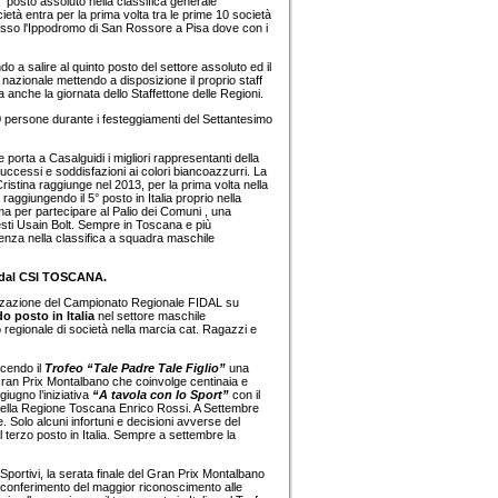
21° posto assoluto nella classifica generale
ietà entra per la prima volta tra le prime 10 società
esso l'Ippodromo di San Rossore a Pisa dove con i
o a salire al quinto posto del settore assoluto ed il
nazionale mettendo a disposizione il proprio staff
nche la giornata dello Staffettone delle Regioni.
 persone durante i festeggiamenti del Settantesimo
porta a Casalguidi i migliori rappresentanti della
successi e soddisfazioni ai colori biancoazzurri. La
ristina raggiunge nel 2013, per la prima volta nella
 raggiungendo il 5° posto in Italia proprio nella
oma per partecipare al Palio dei Comuni , una
uesti Usain Bolt. Sempre in Toscana e più
cenza nella classifica a squadra maschile
o dal CSI TOSCANA.
ganizzazione del Campionato Regionale FIDAL su
o posto in Italia
nel settore maschile
lo regionale di società nella marcia cat. Ragazzi e
ucendo il
Trofeo “Tale Padre Tale Figlio”
una
l Gran Prix Montalbano che coinvolge centinaia e
giugno l’iniziativa
“A tavola con lo Sport”
con il
e della Regione Toscana Enrico Rossi. A Settembre
. Solo alcuni infortuni e decisioni avverse del
 terzo posto in Italia. Sempre a settembre la
Sportivi, la serata finale del Gran Prix Montalbano
d il conferimento del maggior riconoscimento alle