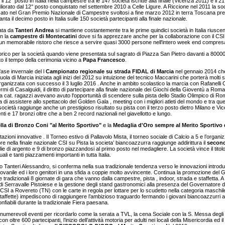
il 12° posto in Italia nella campestre tra le 147 società iscritte alla finale (Vicenza 2011) e il 
liorato dal 12° posto conquistato nel settembre 2010 a Celle Ligure. A Riccione nel 2011 la soc
issato nel Gran Premio Nazionale di Campestre svoltosi a fine marzo 2012 in terra Toscana pr
ta il decimo posto in Italia sulle 150 società partecipanti alla finale nazionale.
nata da
Tanteri Andrea
si mantiene costantemente tra le prime quindici società in Italia riuscend
n la
campestre di Montecatini
dove si fa apprezzare anche per la collaborazione con il CSI 
un memorabile ristoro che riesce a servire quasi 3000 persone nell'intero week end compresa a
ico per la società quando viene presentata sul sagrato di Piazza San Pietro davanti a 80000
to il tempo della cerimonia vicino a
Papa Francesco
.
se invernale del l
Campionato regionale su strada FIDAL di Marcia
nel gennaio 2014 che 
ola di Marcia iniziata agli inizi del 2012 su intuizione del tecnico Maccarini che porterà molti 
ganizzata con successo il 3 luglio 2016 . Anche in ambito scolastico la marcia con Rafanelli C
ermi di Casalguidi, il diritto di partecipare alla finale nazionale dei Giochi della Gioventù a Roma
ella cat. ragazzi avevano avuto l'opportunità di scendere sulla pista dello Stadio Olimpico di R
ma di assistere allo spettacolo del Golden Gala , meeting con i migliori atleti del mondo e tra q
società raggiunge anche un prestigioso risultato su pista con il terzo posto dietro Milano e Vi
ti e 17 bronzi oltre che a ben 2 record nazionali nel giavellotto e lungo.
lla di Bronzo Coni "al Merito Sportivo"
e la
Medaglia d'Oro sempre al Merito Sportiv
azioni innovative . Il Torneo estivo di Pallavolo Mista, il torneo sociale di Calcio a 5 e l’or
re nella finale nazionale CSI su Pista la societa’ biancoazzurra raggiunge addirittura il
second
glie di argento e 9 di bronzo piazzandosi al primo posto nel medagliere. La società vince il tito
ali e tanti piazzamenti importanti in tutta Italia.
ano Tanteri Alessandro, si conferma nella sua tradizionale tendenza verso le innovazioni introd
giovanile ed i loro genitori in una sfida a coppie molto avvincente. Continua la promozione de
le tradizionali 8 giornate di gara che vanno dalla campestre, pista , indoor, strada e staffetta. A 
 di Serravalle Pistoiese e la gestione degli stand gastronomici alla presenza del Governator
e CSI a Rovereto (TN) con le carte in regola per lottare per lo scudetto nella categoria maschile
affette) impediscono di raggiungere l’ambizioso traguardo fermando i giovani biancoazzurri al
onfiabili durante la tradizionale Fiera paesana.
innumerevoli eventi per ricordarlo come la serata a TVL, la cena Sociale con la S. Messa degli 
 oltre 600 partecipanti, l’inizio dell’attività motoria per adulti nei locali della Misericordia e