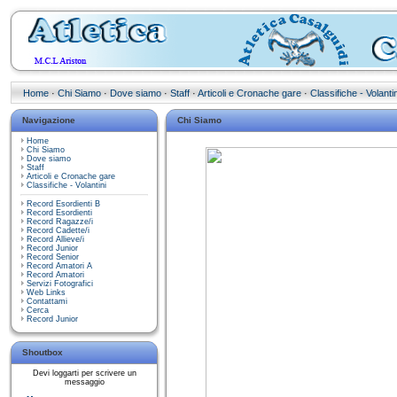
Home
·
Chi Siamo
·
Dove siamo
·
Staff
·
Articoli e Cronache gare
·
Classifiche - Volantin
Navigazione
Chi Siamo
Home
Chi Siamo
Dove siamo
Staff
Articoli e Cronache gare
Classifiche - Volantini
Record Esordienti B
Record Esordienti
Record Ragazze/i
Record Cadette/i
Record Allieve/i
Record Junior
Record Senior
Record Amatori A
Record Amatori
Servizi Fotografici
Web Links
Contattami
Cerca
Record Junior
Shoutbox
Devi loggarti per scrivere un
messaggio