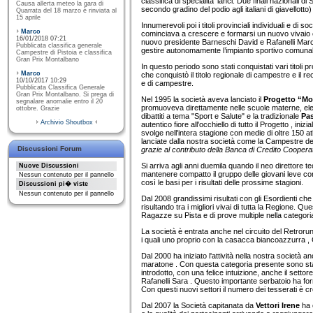
classifica di specialita' lanci. Due finali nazionali 
Causa allerta meteo la gara di
secondo gradino del podio agli italiani di giavellotto
Quarrata del 18 marzo è rinviata al
15 aprile
Innumerevoli poi i titoli provinciali individuali e di
Marco
cominciava a crescere e formarsi un nuovo vivaio 
16/01/2018 07:21
nuovo presidente Barneschi David e Rafanelli Marco 
Pubblicata classifica generale
gestire autonomamente l’impianto sportivo comunale
Campestre di Pistoia e classifica
Gran Prix Montalbano
In questo periodo sono stati conquistati vari titoli pr
Marco
che conquistò il titolo regionale di campestre e il re
10/10/2017 10:29
e di campestre.
Pubblicata Classifica Generale
Gran Prix Montalbano. Si prega di
Nel 1995 la società aveva lanciato il
Progetto “Mon
segnalare anomalie entro il 20
promuoveva direttamente nelle scuole materne, element
ottobre. Grazie
dibattiti a tema "Sport e Salute" e la tradizionale
Pa
Archivio Shoutbox
autentico fiore all'occhiello di tutto il Progetto , i
svolge nell'intera stagione con medie di oltre 150 at
lanciate dalla nostra società come la Campestre del
Discussioni Forum
grazie al contributo della Banca di Credito Coopera
Si arriva agli anni duemila quando il neo direttore 
Nuove Discussioni
mantenere compatto il gruppo delle giovani leve conqu
Nessun contenuto per il pannello
così le basi per i risultati delle prossime stagioni.
Discussioni pi� viste
Nessun contenuto per il pannello
Dal 2008 grandissimi risultati con gli Esordienti c
risultando tra i migliori vivai di tutta la Regione. 
Ragazze su Pista e di prove multiple nella categori
La società è entrata anche nel circuito del Retrorunn
i quali uno proprio con la casacca biancoazzurra ,
Dal 2000 ha iniziato l'attività nella nostra società a
maratone . Con questa categoria presente sono stati o
introdotto, con una felice intuizione, anche il settore 
Rafanelli Sara . Questo importante serbatoio ha forni
Con questi nuovi settori il numero dei tesserati è c
Dal 2007 la Società capitanata da
Vettori Irene
ha 