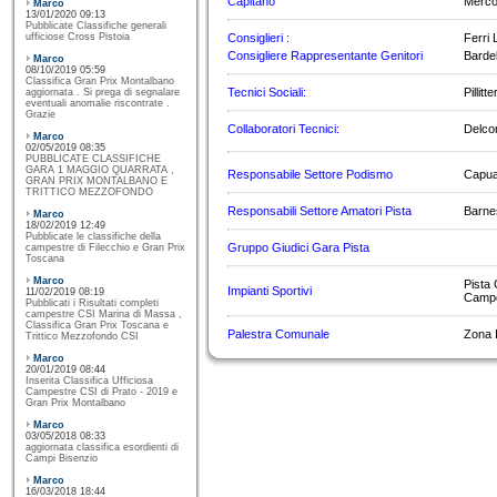
Capitano
Mercog
Marco
13/01/2020 09:13
Pubblicate Classifiche generali
ufficiose Cross Pistoia
Consiglieri :
Ferri 
Consigliere Rappresentante Genitori
Barde
Marco
08/10/2019 05:59
Classifica Gran Prix Montalbano
Tecnici Sociali:
Pillit
aggiornata . Si prega di segnalare
eventuali anomalie riscontrate .
Grazie
Collaboratori Tecnici:
Delcor
Marco
02/05/2019 08:35
PUBBLICATE CLASSIFICHE
GARA 1 MAGGIO QUARRATA ,
Responsabile Settore Podismo
Capua
GRAN PRIX MONTALBANO E
TRITTICO MEZZOFONDO
Responsabili Settore Amatori Pista
Barne
Marco
18/02/2019 12:49
Pubblicate le classifiche della
Gruppo Giudici Gara Pista
campestre di Filecchio e Gran Prix
Toscana
Marco
Pista 
Impianti Sportivi
11/02/2019 08:19
Campo
Pubblicati i Risultati completi
campestre CSI Marina di Massa ,
Classifica Gran Prix Toscana e
Palestra Comunale
Zona I
Trittico Mezzofondo CSI
Marco
20/01/2019 08:44
Inserita Classifica Ufficiosa
Campestre CSI di Prato - 2019 e
Gran Prix Montalbano
Marco
03/05/2018 08:33
aggiornata classifica esordienti di
Campi Bisenzio
Marco
16/03/2018 18:44