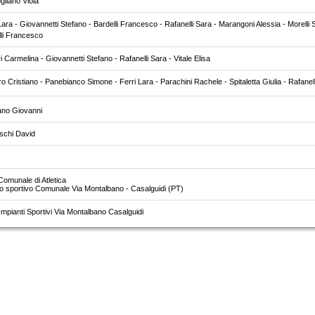
liano Viola
Lara - Giovannetti Stefano - Bardelli Francesco - Rafanelli Sara - Marangoni Alessia - Morell
lli Francesco
teri Carmelina - Giovannetti Stefano - Rafanelli Sara - Vitale Elisa
o Cristiano - Panebianco Simone - Ferri Lara - Parachini Rachele - Spitaletta Giulia - Rafanell
no Giovanni
schi David
Comunale di Atletica
 sportivo Comunale Via Montalbano - Casalguidi (PT)
mpianti Sportivi Via Montalbano Casalguidi