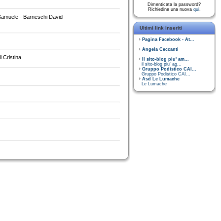
Dimenticata la password?
Richiedine una nuova
qui
.
i Samuele - Barneschi David
Ultimi link Inseriti
Pagina Facebook - At...
Angela Ceccanti
i Cristina
Il sito-blog piu' am...
il sito-blog piu' ag...
Gruppo Podistico CAI...
Gruppo Podistico CAI...
Asd Le Lumache
Le Lumache