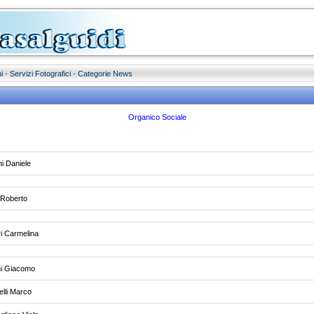
i
·
Servizi Fotografici
·
Categorie News
Organico Sociale
i Daniele
 Roberto
eri Carmelina
ni Giacomo
lli Marco