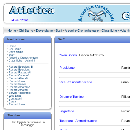
Home
·
Chi Siamo
·
Dove siamo
·
Staff
·
Articoli e Cronache gare
·
Classifiche - Volantin
Navigazione
Staff
Home
Chi Siamo
Dove siamo
Staff
Colori Sociali
: Bianco & Azzurro
Articoli e Cronache gare
Classifiche - Volantini
Record Esordienti B
Presidente
Pagnin
Record Esordienti
Record Ragazze/i
Record Cadette/i
Record Allieve/i
Record Junior
Vice Presidente Vicario
Grani
Record Senior
Record Amatori A
Record Amatori
Servizi Fotografici
Web Links
Direttore Tecnico
Pillitt
Contattami
Cerca
Record Junior
Segretario
Frosi
Shoutbox
Tesoriere - Amministratore
Rafane
Devi loggarti per scrivere un
messaggio