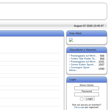
August 07 2026 13:45:47
Foto Atleti
Classifiche e Volantini
Passeggiata sul Mont...
566
Trofeo Tale Padre Ta...
959
Passeggiata sul Mont...
1031
Centro Estivo Sporti...
1507
Convegno Sport
1590
Giova...
Login
Nome Utente
Password
Non sei ancora un membro?
Clicca qui
per registrarti.