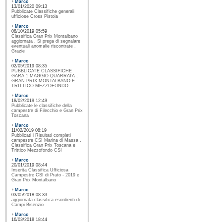
Marco
13/01/2020 09:13
Pubblicate Classifiche generali
ufficiose Cross Pistoia
Marco
08/10/2019 05:59
Classifica Gran Prix Montalbano
aggiornata . Si prega di segnalare
eventuali anomalie riscontrate .
Grazie
Marco
02/05/2019 08:35
PUBBLICATE CLASSIFICHE
GARA 1 MAGGIO QUARRATA ,
GRAN PRIX MONTALBANO E
TRITTICO MEZZOFONDO
Marco
18/02/2019 12:49
Pubblicate le classifiche della
campestre di Filecchio e Gran Prix
Toscana
Marco
11/02/2019 08:19
Pubblicati i Risultati completi
campestre CSI Marina di Massa ,
Classifica Gran Prix Toscana e
Trittico Mezzofondo CSI
Marco
20/01/2019 08:44
Inserita Classifica Ufficiosa
Campestre CSI di Prato - 2019 e
Gran Prix Montalbano
Marco
03/05/2018 08:33
aggiornata classifica esordienti di
Campi Bisenzio
Marco
16/03/2018 18:44