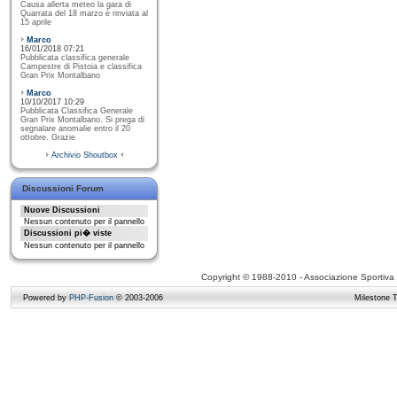
Causa allerta meteo la gara di
Quarrata del 18 marzo è rinviata al
15 aprile
Marco
16/01/2018 07:21
Pubblicata classifica generale
Campestre di Pistoia e classifica
Gran Prix Montalbano
Marco
10/10/2017 10:29
Pubblicata Classifica Generale
Gran Prix Montalbano. Si prega di
segnalare anomalie entro il 20
ottobre. Grazie
Archivio Shoutbox
Discussioni Forum
Nuove Discussioni
Nessun contenuto per il pannello
Discussioni pi� viste
Nessun contenuto per il pannello
Copyright © 1988-2010 - Associazione Sportiva D
Powered by
PHP-Fusion
© 2003-2006
Milestone 