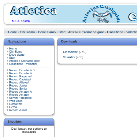
Home
·
Chi Siamo
·
Dove siamo
·
Staff
·
Articoli e Cronache gare
·
Classifiche - Volantin
Navigazione
Downloads
Home
Chi Siamo
Classifiche
(260)
Dove siamo
Volantini
(263)
Staff
Articoli e Cronache gare
Classifiche - Volantini
Record Esordienti B
Record Esordienti
Record Ragazze/i
Record Cadette/i
Record Allieve/i
Record Junior
Record Senior
Record Amatori A
Record Amatori
Servizi Fotografici
Web Links
Contattami
Cerca
Record Junior
Shoutbox
Devi loggarti per scrivere un
messaggio