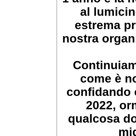
al lumici
estrema pr
nostra organ
Continuiam
come è no
confidando 
2022, orm
qualcosa d
mig