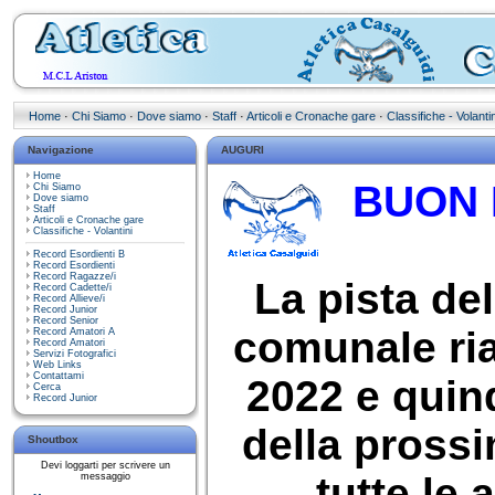
Home
·
Chi Siamo
·
Dove siamo
·
Staff
·
Articoli e Cronache gare
·
Classifiche - Volantin
Navigazione
AUGURI
Home
BUON 
Chi Siamo
Dove siamo
Staff
Articoli e Cronache gare
Classifiche - Volantini
Record Esordienti B
Record Esordienti
Record Ragazze/i
La pista de
Record Cadette/i
Record Allieve/i
Record Junior
Record Senior
comunale ria
Record Amatori A
Record Amatori
Servizi Fotografici
Web Links
Contattami
2022 e quind
Cerca
Record Junior
della pross
Shoutbox
Devi loggarti per scrivere un
tutte le 
messaggio