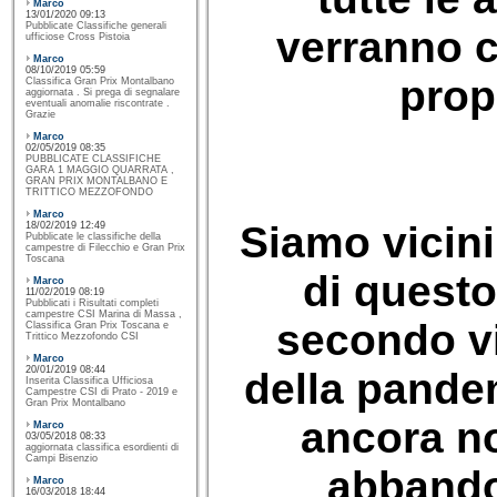
Marco
13/01/2020 09:13
Pubblicate Classifiche generali
verranno c
ufficiose Cross Pistoia
Marco
08/10/2019 05:59
propr
Classifica Gran Prix Montalbano
aggiornata . Si prega di segnalare
eventuali anomalie riscontrate .
Grazie
Marco
02/05/2019 08:35
PUBBLICATE CLASSIFICHE
GARA 1 MAGGIO QUARRATA ,
GRAN PRIX MONTALBANO E
TRITTICO MEZZOFONDO
Marco
Siamo vicini
18/02/2019 12:49
Pubblicate le classifiche della
campestre di Filecchio e Gran Prix
Toscana
di questo
Marco
11/02/2019 08:19
Pubblicati i Risultati completi
campestre CSI Marina di Massa ,
secondo vi
Classifica Gran Prix Toscana e
Trittico Mezzofondo CSI
Marco
20/01/2019 08:44
della pande
Inserita Classifica Ufficiosa
Campestre CSI di Prato - 2019 e
Gran Prix Montalbano
ancora n
Marco
03/05/2018 08:33
aggiornata classifica esordienti di
Campi Bisenzio
abbando
Marco
16/03/2018 18:44