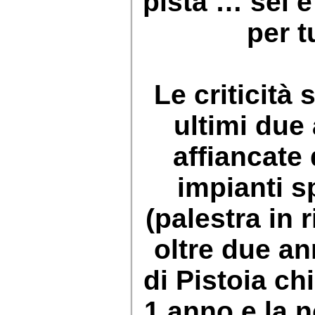
pista … sei 
per tu
Le criticità 
ultimi due
affiancate 
impianti s
(palestra in 
oltre due a
di Pistoia ch
1 anno e la n