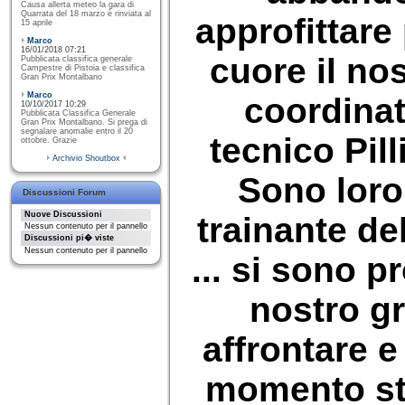
Causa allerta meteo la gara di
Quarrata del 18 marzo è rinviata al
approfittare 
15 aprile
Marco
16/01/2018 07:21
cuore il nos
Pubblicata classifica generale
Campestre di Pistoia e classifica
Gran Prix Montalbano
Marco
coordinat
10/10/2017 10:29
Pubblicata Classifica Generale
Gran Prix Montalbano. Si prega di
segnalare anomalie entro il 20
tecnico Pill
ottobre. Grazie
Archivio Shoutbox
Sono loro
Discussioni Forum
Nuove Discussioni
trainante de
Nessun contenuto per il pannello
Discussioni pi� viste
Nessun contenuto per il pannello
... si sono pr
nostro g
affrontare 
momento st