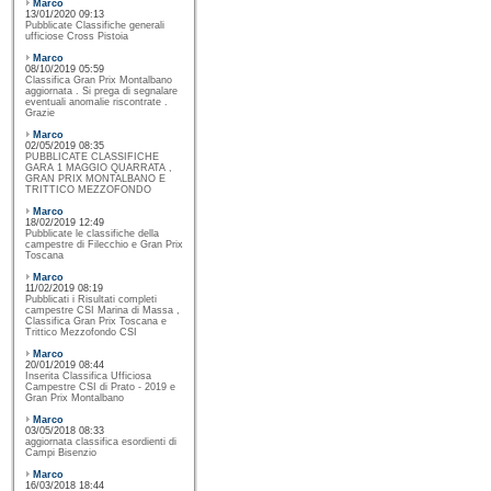
Marco
13/01/2020 09:13
Pubblicate Classifiche generali
ufficiose Cross Pistoia
Marco
08/10/2019 05:59
Classifica Gran Prix Montalbano
aggiornata . Si prega di segnalare
eventuali anomalie riscontrate .
Grazie
Marco
02/05/2019 08:35
PUBBLICATE CLASSIFICHE
GARA 1 MAGGIO QUARRATA ,
GRAN PRIX MONTALBANO E
TRITTICO MEZZOFONDO
Marco
18/02/2019 12:49
Pubblicate le classifiche della
campestre di Filecchio e Gran Prix
Toscana
Marco
11/02/2019 08:19
Pubblicati i Risultati completi
campestre CSI Marina di Massa ,
Classifica Gran Prix Toscana e
Trittico Mezzofondo CSI
Marco
20/01/2019 08:44
Inserita Classifica Ufficiosa
Campestre CSI di Prato - 2019 e
Gran Prix Montalbano
Marco
03/05/2018 08:33
aggiornata classifica esordienti di
Campi Bisenzio
Marco
16/03/2018 18:44