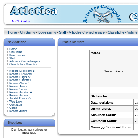
Home
·
Chi Siamo
·
Dove siamo
·
Staff
·
Articoli e Cronache gare
·
Classifiche - Volantin
Navigazione
Profilo Membro:
Home
Chi Siamo
Marco
Dove siamo
Staff
Articoli e Cronache gare
Classifiche - Volantini
Record Esordienti B
Nessun Avatar
Record Esordienti
Record Ragazze/i
Record Cadette/i
Record Allieve/i
Record Junior
Record Senior
Record Amatori A
Record Amatori
Statistiche
Servizi Fotografici
Web Links
Data Iscrizione:
J
Contattami
Cerca
Ultima Visita:
Ju
Record Junior
Shoutbox Scritti:
2
Commenti Scritti:
2
Shoutbox
Messaggi Scritti nel Forum:
7
Devi loggarti per scrivere un
messaggio