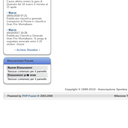
Causa allerta meteo la gara di
Quarrata del 18 marzo è rinviata al
15 aprile
Marco
16/01/2018 07:21
Pubblicata classifica generale
Campestre di Pistoia e classifica
Gran Prix Montalbano
Marco
10/10/2017 10:29
Pubblicata Classifica Generale
Gran Prix Montalbano. Si prega di
segnalare anomalie entro il 20
ottobre. Grazie
Archivio Shoutbox
Discussioni Forum
Nuove Discussioni
Nessun contenuto per il pannello
Discussioni pi� viste
Nessun contenuto per il pannello
Copyright © 1988-2010 - Associazione Sportiva D
Powered by
PHP-Fusion
© 2003-2006
Milestone 