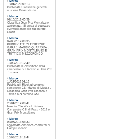
Marco
13/01/2020 09:13
Pubblicate Classifiche generali
ufficiose Cross Pistoia
Marco
08/10/2019 05:59
Classifica Gran Prix Montalbano
aggiornata . Si prega di segnalare
eventuali anomalie riscontrate .
Grazie
Marco
02/05/2019 08:35
PUBBLICATE CLASSIFICHE
GARA 1 MAGGIO QUARRATA ,
GRAN PRIX MONTALBANO E
TRITTICO MEZZOFONDO
Marco
18/02/2019 12:49
Pubblicate le classifiche della
campestre di Filecchio e Gran Prix
Toscana
Marco
11/02/2019 08:19
Pubblicati i Risultati completi
campestre CSI Marina di Massa ,
Classifica Gran Prix Toscana e
Trittico Mezzofondo CSI
Marco
20/01/2019 08:44
Inserita Classifica Ufficiosa
Campestre CSI di Prato - 2019 e
Gran Prix Montalbano
Marco
03/05/2018 08:33
aggiornata classifica esordienti di
Campi Bisenzio
Marco
16/03/2018 18:44