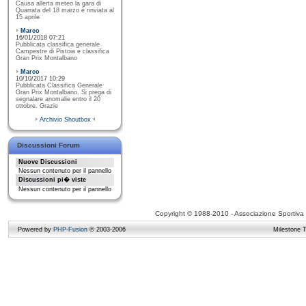
Causa allerta meteo la gara di
Quarrata del 18 marzo è rinviata al
15 aprile
Marco
16/01/2018 07:21
Pubblicata classifica generale
Campestre di Pistoia e classifica
Gran Prix Montalbano
Marco
10/10/2017 10:29
Pubblicata Classifica Generale
Gran Prix Montalbano. Si prega di
segnalare anomalie entro il 20
ottobre. Grazie
Archivio Shoutbox
Discussioni Forum
Nuove Discussioni
Nessun contenuto per il pannello
Discussioni pi� viste
Nessun contenuto per il pannello
Copyright © 1988-2010 - Associazione Sportiva D
Powered by
PHP-Fusion
© 2003-2006
Milestone 