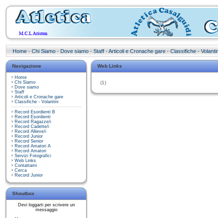
Home
·
Chi Siamo
·
Dove siamo
·
Staff
·
Articoli e Cronache gare
·
Classifiche - Volantin
Navigazione
Web Links
Home
Chi Siamo
(1)
Dove siamo
Staff
Articoli e Cronache gare
Classifiche - Volantini
Record Esordienti B
Record Esordienti
Record Ragazze/i
Record Cadette/i
Record Allieve/i
Record Junior
Record Senior
Record Amatori A
Record Amatori
Servizi Fotografici
Web Links
Contattami
Cerca
Record Junior
Shoutbox
Devi loggarti per scrivere un
messaggio