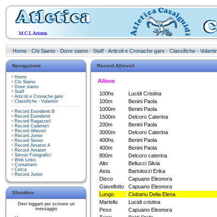
Home
·
Chi Siamo
·
Dove siamo
·
Staff
·
Articoli e Cronache gare
·
Classifiche - Volantin
Navigazione
Record Allieve/i
Home
Allieve
Chi Siamo
Dove siamo
Staff
100hs
Lucidi Cristina
Articoli e Cronache gare
100m
Benini Paola
Classifiche - Volantini
1000m
Benini Paola
Record Esordienti B
Record Esordienti
1500m
Delcoro Caterina
Record Ragazze/i
200m
Benini Paola
Record Cadette/i
Record Allieve/i
3000m
Delcoro Caterina
Record Junior
400hs
Benini Paola
Record Senior
Record Amatori A
400m
Benini Paola
Record Amatori
Servizi Fotografici
800m
Delcoro caterina
Web Links
Alto
Bellucci Silvia
Contattami
Cerca
Asta
Bartolozzi Erika
Record Junior
Disco
Capuano Eleonora
Giavellotto
Capuano Eleonora
Shoutbox
Lungo
Ciobanu Delia Elena
Martello
Lucidi cristina
Devi loggarti per scrivere un
messaggio
Peso
Capuano Eleonora