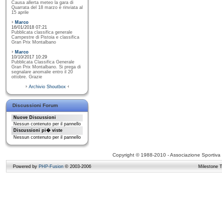
Causa allerta meteo la gara di
Quarrata del 18 marzo è rinviata al
15 aprile
Marco
16/01/2018 07:21
Pubblicata classifica generale
Campestre di Pistoia e classifica
Gran Prix Montalbano
Marco
10/10/2017 10:29
Pubblicata Classifica Generale
Gran Prix Montalbano. Si prega di
segnalare anomalie entro il 20
ottobre. Grazie
Archivio Shoutbox
Discussioni Forum
Nuove Discussioni
Nessun contenuto per il pannello
Discussioni pi� viste
Nessun contenuto per il pannello
Copyright © 1988-2010 - Associazione Sportiva D
Powered by
PHP-Fusion
© 2003-2006
Milestone 