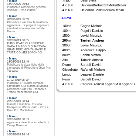
Triplo
Baldi Stella
Marco
13/01/2020 09:13
4 x 100
Delcoro\Bartolozzi\Melis\Benini
Pubblicate Classifiche generali
4 x 400
Delcoro\Lucidi\Niccolai\Benini
ufficiose Cross Pistoia
Marco
Allievi
08/10/2019 05:59
Classifica Gran Prix Montalbano
aggiornata . Si prega di segnalare
100hs
Cagno Michele
eventuali anomalie riscontrate .
100m
Pagnini Daniele
Grazie
1500m
Lovisi Maurizio
Marco
200m
Tanteri Andrea
02/05/2019 08:35
PUBBLICATE CLASSIFICHE
3000m
Lovisi Maurizio
GARA 1 MAGGIO QUARRATA ,
GRAN PRIX MONTALBANO E
400m
Andreucci Filippo
TRITTICO MEZZOFONDO
800m
Fabbri Matteo
Marco
Alto
Tabarin Antonio
18/02/2019 12:49
Disco
Bardelli David
Pubblicate le classifiche della
campestre di Filecchio e Gran Prix
Giavellotto
Rafanelli Michele
Toscana
Lungo
Leggieri Daniele
Marco
Peso
Bardelli David
11/02/2019 08:19
Pubblicati i Risultati completi
4 x 100
Canfori\Tredici\Leggieri M.\Leggieri D.
campestre CSI Marina di Massa ,
Classifica Gran Prix Toscana e
Trittico Mezzofondo CSI
Marco
20/01/2019 08:44
Inserita Classifica Ufficiosa
Campestre CSI di Prato - 2019 e
Gran Prix Montalbano
Marco
03/05/2018 08:33
aggiornata classifica esordienti di
Campi Bisenzio
Marco
16/03/2018 18:44