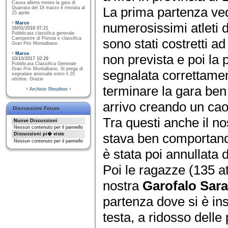
Causa allerta meteo la gara di
La prima partenza ve
Quarrata del 18 marzo è rinviata al
15 aprile
Marco
numerosissimi atleti 
16/01/2018 07:21
Pubblicata classifica generale
Campestre di Pistoia e classifica
sono stati costretti a
Gran Prix Montalbano
Marco
non prevista e poi la 
10/10/2017 10:29
Pubblicata Classifica Generale
Gran Prix Montalbano. Si prega di
segnalata correttament
segnalare anomalie entro il 20
ottobre. Grazie
terminare la gara ben 
Archivio Shoutbox
arrivo creando un cao
Discussioni Forum
Tra questi anche il n
Nuove Discussioni
Nessun contenuto per il pannello
stava ben comportand
Discussioni pi� viste
Nessun contenuto per il pannello
è stata poi annullata d
Poi le ragazze (135 at
nostra
Garofalo Sara
partenza dove si è in
testa, a ridosso delle