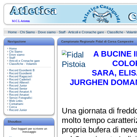
Home
·
Chi Siamo
·
Dove siamo
·
Staff
·
Articoli e Cronache gare
·
Classifiche - Volantin
Navigazione
Campionato Regionale Fidal di Corsa Campestre
Home
A BUCINE 
Chi Siamo
Dove siamo
Staff
COLOR
Articoli e Cronache gare
Classifiche - Volantini
SARA, ELI
Record Esordienti B
Record Esordienti
Record Ragazze/i
JURGHEN DOMAN
Record Cadette/i
Record Allieve/i
Record Junior
Record Senior
Record Amatori A
Record Amatori
Servizi Fotografici
Web Links
Contattami
Cerca
Una giornata di fredd
Record Junior
molto tempo caratteriz
Shoutbox
propria bufera di neve 
Devi loggarti per scrivere un
messaggio