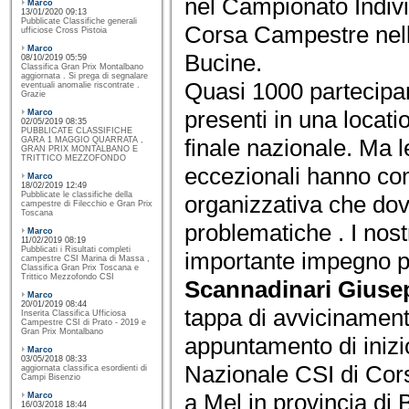
nel Campionato Indiv
Marco
13/01/2020 09:13
Pubblicate Classifiche generali
Corsa Campestre nell
ufficiose Cross Pistoia
Marco
Bucine.
08/10/2019 05:59
Classifica Gran Prix Montalbano
aggiornata . Si prega di segnalare
Quasi 1000 partecipant
eventuali anomalie riscontrate .
Grazie
presenti in una locat
Marco
02/05/2019 08:35
PUBBLICATE CLASSIFICHE
finale nazionale. Ma 
GARA 1 MAGGIO QUARRATA ,
GRAN PRIX MONTALBANO E
TRITTICO MEZZOFONDO
eccezionali hanno com
Marco
18/02/2019 12:49
Pubblicate le classifiche della
organizzativa che dovu
campestre di Filecchio e Gran Prix
Toscana
problematiche . I nostr
Marco
11/02/2019 08:19
Pubblicati i Risultati completi
importante impegno pr
campestre CSI Marina di Massa ,
Classifica Gran Prix Toscana e
Trittico Mezzofondo CSI
Scannadinari Giuse
Marco
20/01/2019 08:44
tappa di avvicinament
Inserita Classifica Ufficiosa
Campestre CSI di Prato - 2019 e
Gran Prix Montalbano
appuntamento di inizi
Marco
03/05/2018 08:33
Nazionale CSI di Co
aggiornata classifica esordienti di
Campi Bisenzio
a Mel in provincia di 
Marco
16/03/2018 18:44